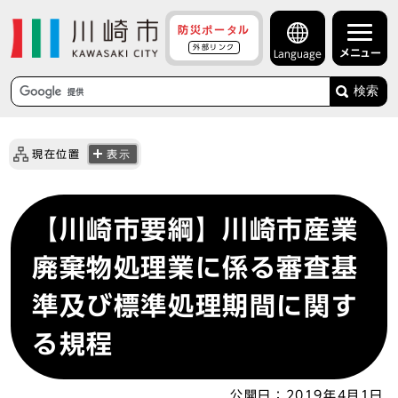
防災ポータル
外部リンク
メニュー
Language
検索
現在位置
表示
【川崎市要綱】川崎市産業
廃棄物処理業に係る審査基
準及び標準処理期間に関す
る規程
公開日：
2019年4月1日