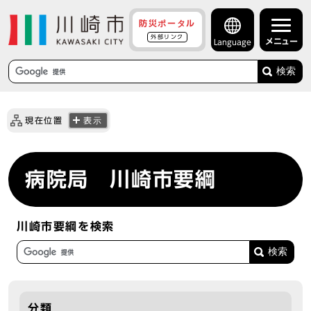
防災ポータル
外部リンク
メニュー
Language
検索
現在位置
表示
病院局 川崎市要綱
川崎市要綱を検索
分類