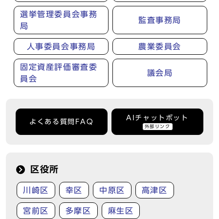
選挙管理委員会事務
監査事務局
局
人事委員会事務局
農業委員会
固定資産評価審査委
議会局
員会
AIチャットボット
よくある質問FAQ
外部リンク
区役所
川崎区
幸区
中原区
高津区
宮前区
多摩区
麻生区