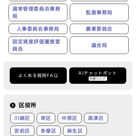
選挙管理委員会事務
監査事務局
局
人事委員会事務局
農業委員会
固定資産評価審査委
議会局
員会
AIチャットボット
よくある質問FAQ
外部リンク
区役所
川崎区
幸区
中原区
高津区
宮前区
多摩区
麻生区