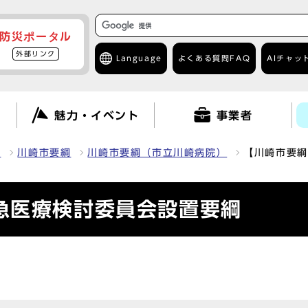
防災ポータル
外部リンク
Language
よくある質問
FAQ
AIチャッ
て
魅力・イベント
事業者
報
川崎市要綱
川崎市要綱（市立川崎病院）
【川崎市要綱
急医療検討委員会設置要綱