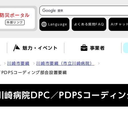
防災ポータル
外部リンク
Language
よくある質問
FAQ
AIチャッ
て
魅力・イベント
事業者
報
川崎市要綱
川崎市要綱（市立川崎病院）
PDPSコーディング部会設置要綱
崎病院DPC／PDPSコーディ