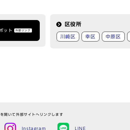
区役所
トボット
外部リンク
川崎区
幸区
中原区
ウを開いて外部サイトへリンクします
Instagram
LINE