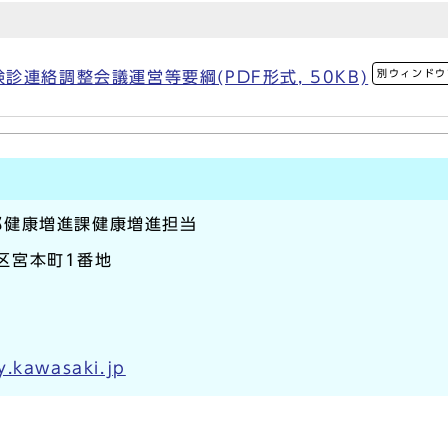
別ウィンドウ
連絡調整会議運営等要綱(PDF形式, 50KB)
部健康増進課健康増進担当
崎区宮本町1番地
y.kawasaki.jp