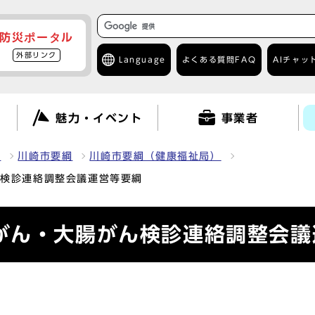
防災ポータル
外部リンク
Language
よくある質問
FAQ
AIチャッ
て
魅力・イベント
事業者
報
川崎市要綱
川崎市要綱（健康福祉局）
ん検診連絡調整会議運営等要綱
がん・大腸がん検診連絡調整会議