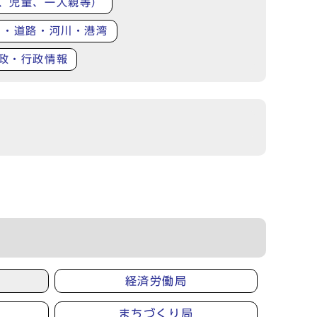
、児童、一人親等）
り・道路・河川・港湾
政・行政情報
経済労働局
まちづくり局