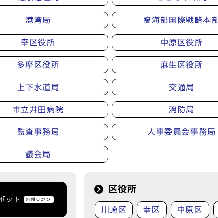
港湾局
臨海部国際戦略本
幸区役所
中原区役所
多摩区役所
麻生区役所
上下水道局
交通局
市立井田病院
消防局
監査事務局
人事委員会事務局
議会局
区役所
トボット
外部リンク
川崎区
幸区
中原区