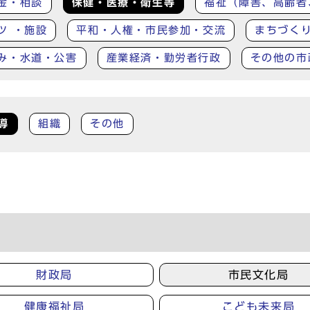
金・相談
保健・医療・衛生等
福祉（障害、高齢者
ツ ・施設
平和・人権・市民参加・交流
まちづく
み・水道・公害
産業経済・勤労者行政
その他の市
導
組織
その他
財政局
市民文化局
健康福祉局
こども未来局