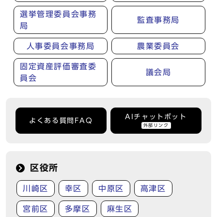
選挙管理委員会事務
監査事務局
局
人事委員会事務局
農業委員会
固定資産評価審査委
議会局
員会
AIチャットボット
よくある質問FAQ
外部リンク
区役所
川崎区
幸区
中原区
高津区
宮前区
多摩区
麻生区