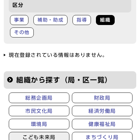
区分
事業
補助・助成
指導
組織
その他
現在登録されている情報はありません。
組織から探す（局・区一覧）
総務企画局
財政局
市民文化局
経済労働局
環境局
健康福祉局
こども未来局
まちづくり局