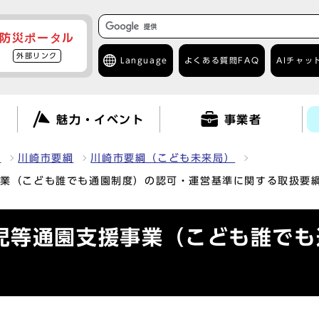
防災ポータル
外部リンク
Language
よくある質問
FAQ
AIチャッ
て
魅力・イベント
事業者
報
川崎市要綱
川崎市要綱（こども未来局）
事業（こども誰でも通園制度）の認可・運営基準に関する取扱要
児等通園支援事業（こども誰でも