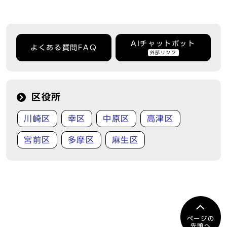
AIチャットボット
よくある質問FAQ
外部リンク
区役所
川崎区
幸区
中原区
高津区
宮前区
多摩区
麻生区
ページの
先頭へ