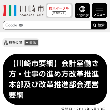
防災ポータル
外部リンク
メニュー
Language
検索
現在位置
表示
【川崎市要綱】会計室働き
方・仕事の進め方改革推進
本部及び改革推進部会運営
要綱
公開日：
2017年6月23日