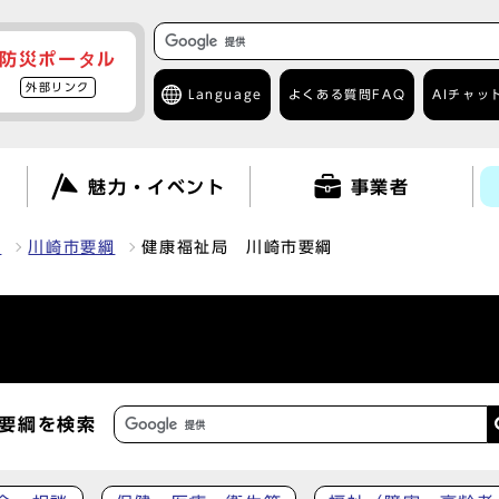
防災ポータル
外部リンク
Language
よくある質問
FAQ
AIチャッ
て
魅力・イベント
事業者
報
川崎市要綱
健康福祉局 川崎市要綱
要綱を検索