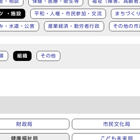
金・相談
保健・医療・衛生等
福祉（障害、高齢者
ツ ・施設
平和・人権・市民参加・交流
まちづく
み・水道・公害
産業経済・勤労者行政
その他の市
導
組織
その他
財政局
市民文化局
健康福祉局
こども未来局