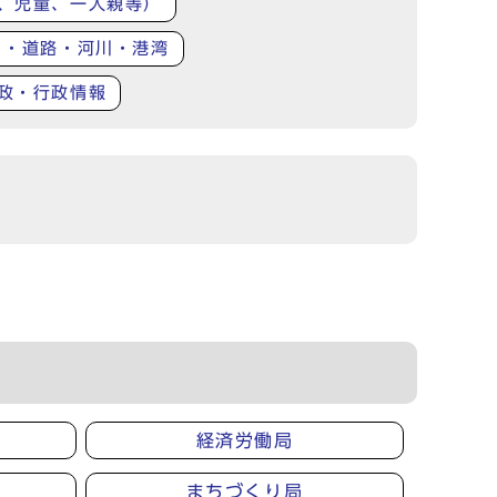
、児童、一人親等）
り・道路・河川・港湾
政・行政情報
経済労働局
まちづくり局