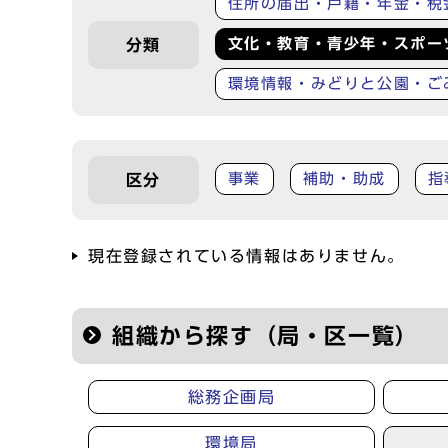
住所の届出・戸籍・年金・税
文化・教育・青少年・スポー
分類
環境情報・みどりと公園・ご
事業
補助・助成
指
区分
現在登録されている情報はありません。
組織から探す（局・区一覧）
総務企画局
環境局