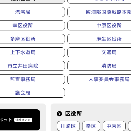
港湾局
臨海部国際戦略本
幸区役所
中原区役所
多摩区役所
麻生区役所
上下水道局
交通局
市立井田病院
消防局
監査事務局
人事委員会事務局
議会局
区役所
トボット
外部リンク
川崎区
幸区
中原区