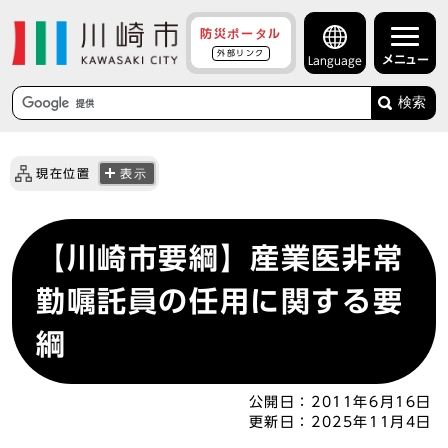
防災ポータル
外部リンク
メニュー
Language
検索
現在位置
表示
【川崎市要綱】産業医非常
勤嘱託員の任用に関する要
綱
公開日：
2011年6月16日
更新日：
2025年11月4日