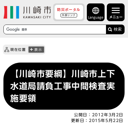
防災ポータル
外部リンク
メニュー
Language
検索
現在位置
表示
【川崎市要綱】川崎市上下
水道局請負工事中間検査実
施要領
公開日：
2012年3月2日
更新日：
2015年5月22日