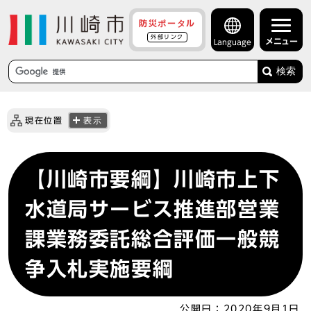
防災ポータル
外部リンク
メニュー
Language
検索
現在位置
表示
【川崎市要綱】川崎市上下
水道局サービス推進部営業
課業務委託総合評価一般競
争入札実施要綱
公開日：
2020年9月1日