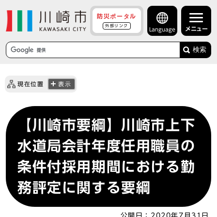
防災ポータル
外部リンク
メニュー
Language
検索
現在位置
表示
【川崎市要綱】川崎市上下
水道局会計年度任用職員の
条件付採用期間における勤
務評定に関する要綱
公開日：
2020年7月31日