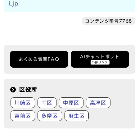
i.jp
コンテンツ番号7768
AIチャットボット
よくある質問FAQ
外部リンク
区役所
川崎区
幸区
中原区
高津区
宮前区
多摩区
麻生区