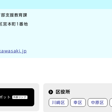
育部支援教育課
崎区宮本町1番地
kawasaki.jp
区役所
トボット
外部リンク
川崎区
幸区
中原区