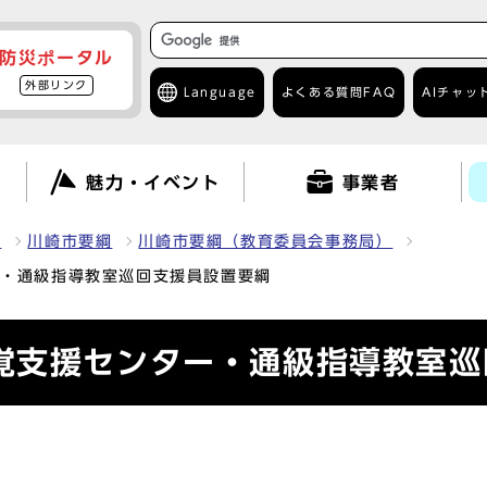
防災ポータル
外部リンク
Language
よくある質問
FAQ
AIチャッ
て
魅力・イベント
事業者
報
川崎市要綱
川崎市要綱（教育委員会事務局）
ー・通級指導教室巡回支援員設置要綱
覚支援センター・通級指導教室巡