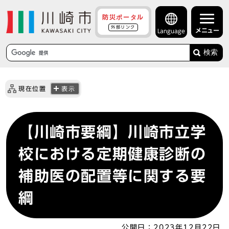
防災ポータル
外部リンク
メニュー
Language
検索
現在位置
表示
【川崎市要綱】川崎市立学
校における定期健康診断の
補助医の配置等に関する要
綱
公開日：
2023年12月22日