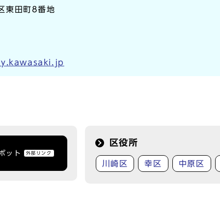
崎区東田町8番地
y.kawasaki.jp
区役所
トボット
外部リンク
川崎区
幸区
中原区