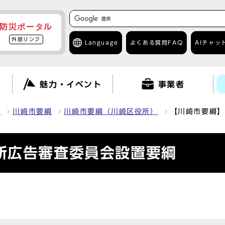
防災ポータル
外部リンク
Language
よくある質問
FAQ
AIチャッ
て
魅力・イベント
事業者
報
川崎市要綱
川崎市要綱（川崎区役所）
【川崎市要綱】
所広告審査委員会設置要綱