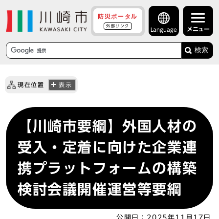
防災ポータル
外部リンク
メニュー
Language
検索
現在位置
表示
【川崎市要綱】外国人材の
受入・定着に向けた企業連
携プラットフォームの構築
検討会議開催運営等要綱
公開日：
2025年11月17日