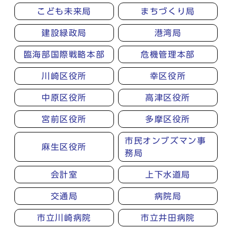
こども未来局
まちづくり局
建設緑政局
港湾局
臨海部国際戦略本部
危機管理本部
川崎区役所
幸区役所
中原区役所
高津区役所
宮前区役所
多摩区役所
市民オンブズマン事
麻生区役所
務局
会計室
上下水道局
交通局
病院局
市立川崎病院
市立井田病院