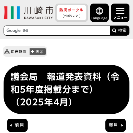
防災ポータル
外部リンク
メニュー
Language
検索
現在位置
表示
議会局 報道発表資料（令
和5年度掲載分まで）
（2025年4月）
前月
翌月