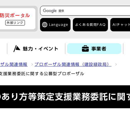
防災ポータル
外部リンク
Language
よくある質問
FAQ
AIチャッ
て
魅力・イベント
事業者
ーザル関連情報
プロポーザル関連情報（建設緑政局）
支援業務委託に関する公募型プロポーザル
のあり方等策定支援業務委託に関