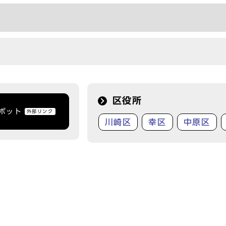
区役所
トボット
外部リンク
川崎区
幸区
中原区