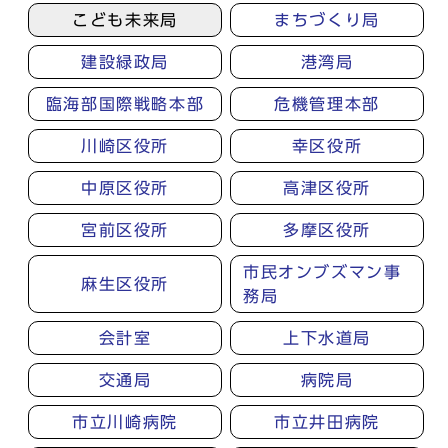
こども未来局
まちづくり局
建設緑政局
港湾局
臨海部国際戦略本部
危機管理本部
川崎区役所
幸区役所
中原区役所
高津区役所
宮前区役所
多摩区役所
市民オンブズマン事
麻生区役所
務局
会計室
上下水道局
交通局
病院局
市立川崎病院
市立井田病院