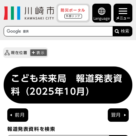
防災ポータル
外部リンク
メニュー
Language
検索
現在位置
表示
こども未来局 報道発表資
料（2025年10月）
前月
翌月
報道発表資料を検索