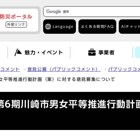
防災ポータル
外部リンク
Language
よくある質問
FAQ
AIチャッ
て
魅力・イベント
事業者
クコメント
意見公募（パブリックコメント）
パブリックコ
女平等推進行動計画（案）に対する意見募集について
第6期川崎市男女平等推進行動計