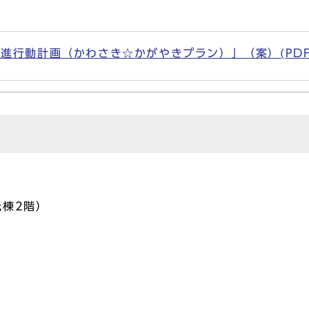
行動計画（かわさき☆かがやきプラン）」（案）(PDF形式
元棟2階）
）