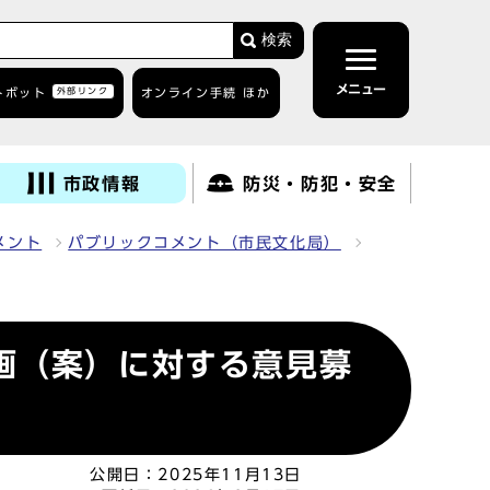
検索
メニュー
トボット
外部リンク
オンライン手続 ほか
市政情報
防災・防犯・安全
メント
パブリックコメント（市民文化局）
画（案）に対する意見募
公開日：
2025年11月13日