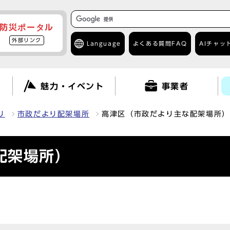
防災ポータル
外部リンク
Language
よくある質問
FAQ
AIチャッ
て
魅力・イベント
事業者
り
市政だより配架場所
高津区（市政だより主な配架場所）
配架場所）