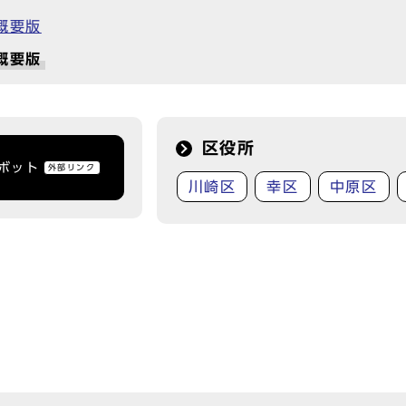
概要版
概要版
区役所
トボット
外部リンク
川崎区
幸区
中原区