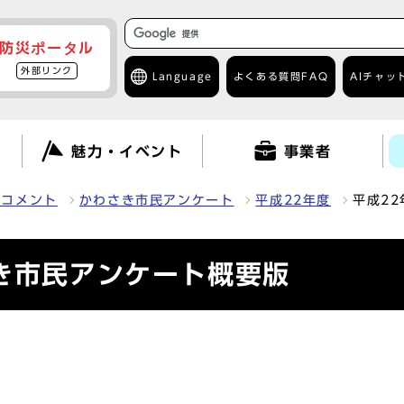
防災ポータル
外部リンク
Language
よくある質問
FAQ
AIチャッ
て
魅力・イベント
事業者
クコメント
かわさき市民アンケート
平成22年度
平成2
き市民アンケート概要版