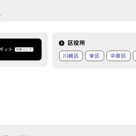
）
区役所
トボット
外部リンク
川崎区
幸区
中原区