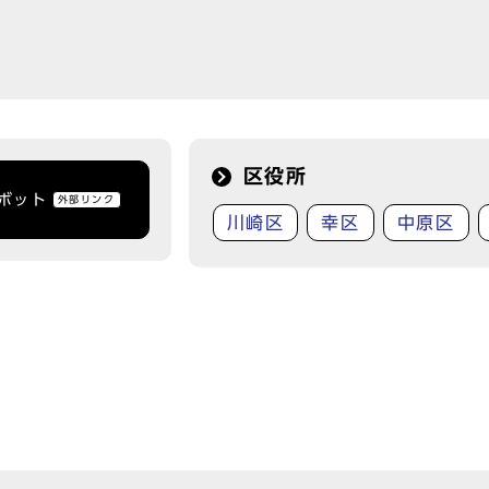
区役所
トボット
外部リンク
川崎区
幸区
中原区