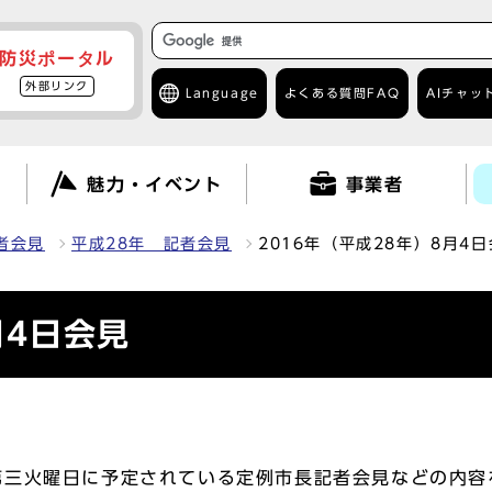
防災ポータル
外部リンク
Language
よくある質問
FAQ
AIチャッ
て
魅力・イベント
事業者
者会見
平成28年 記者会見
2016年（平成28年）8月4
月4日会見
三火曜日に予定されている定例市長記者会見などの内容