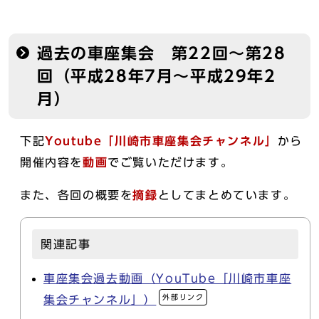
過去の車座集会 第22回～第28
回（平成28年7月～平成29年2
月）
下記
Youtube「川崎市車座集会チャンネル」
から
開催内容を
動画
でご覧いただけます。
また、各回の概要を
摘録
としてまとめています。
関連記事
車座集会過去動画（YouTube「川崎市車座
外部リンク
集会チャンネル」）