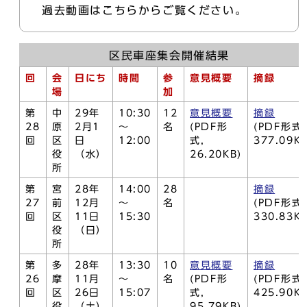
過去動画はこちらからご覧ください。
区民車座集会開催結果
回
会
日にち
時間
参
意見概要
摘録
場
加
第
中
29年
10:30
12
意見概要
摘録
28
原
2月1
～
名
(PDF形
(PDF形式,
回
区
日
12:00
式,
377.09KB
役
（水）
26.20KB)
所
第
宮
28年
14:00
28
摘録
27
前
12月
～
名
(PDF形式,
回
区
11日
15:30
330.83KB
役
（日）
所
第
多
28年
13:30
10
意見概要
摘録
26
摩
11月
～
名
(PDF形
(PDF形式,
回
区
26日
15:07
式,
425.90KB
役
（土）
95.79KB)