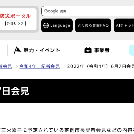
防災ポータル
外部リンク
Language
よくある質問
FAQ
AIチャッ
て
魅力・イベント
事業者
者会見
令和4年 記者会見
2022年（令和4年）6月7日会
7日会見
三火曜日に予定されている定例市長記者会見などの内容