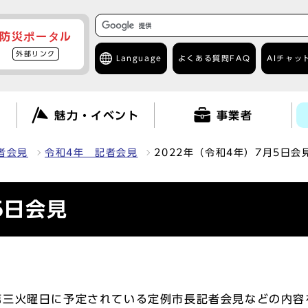
防災ポータル
外部リンク
Language
よくある質問
FAQ
AIチャッ
て
魅力・イベント
事業者
者会見
令和4年 記者会見
2022年（令和4年）7月5日会
5日会見
三火曜日に予定されている定例市長記者会見などの内容