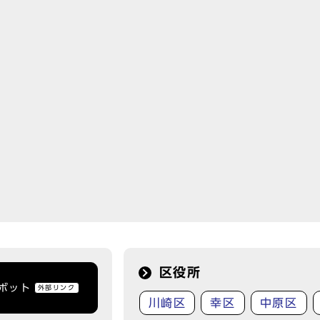
区役所
トボット
外部リンク
川崎区
幸区
中原区