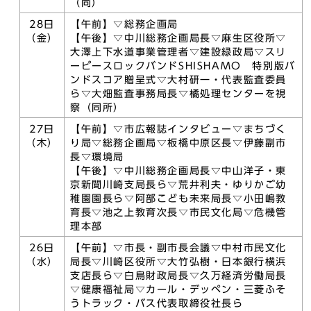
（同）
28日
【午前】▽総務企画局
（金）
【午後】▽中川総務企画局長▽麻生区役所▽
大澤上下水道事業管理者▽建設緑政局▽スリ
ーピースロックバンドSHISHAMO 特別版バ
ンドスコア贈呈式▽大村研一・代表監査委員
ら▽大畑監査事務局長▽橘処理センターを視
察（同所）
27日
【午前】▽市広報誌インタビュー▽まちづく
（木）
り局▽総務企画局▽板橋中原区長▽伊藤副市
長▽環境局
【午後】▽中川総務企画局長▽中山洋子・東
京新聞川崎支局長ら▽荒井利夫・ゆりかご幼
稚園園長ら▽阿部こども未来局長▽小田嶋教
育長▽池之上教育次長▽市民文化局▽危機管
理本部
26日
【午前】▽市長・副市長会議▽中村市民文化
（水）
局長▽川崎区役所▽大竹弘樹・日本銀行横浜
支店長ら▽白鳥財政局長▽久万経済労働局長
▽健康福祉局▽カール・デッペン・三菱ふそ
うトラック・バス代表取締役社長ら