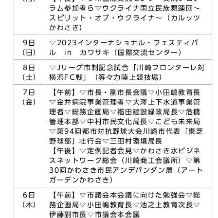
ラム参加者ら▽ウクライナ国立民族舞踊団～
スピリット・オブ・ウクライナ～（カルッツ
かわさき）
9日
▽2023インターナショナル・フェスティバ
（日）
ル in カワサキ（国際交流センター）
8日
▽Jリーグ市制記念試合「川崎フロンターレ対
（土）
横浜FC戦」（等々力陸上競技場）
7日
【午前】▽市長・副市長会議▽小田嶋教育長
（金）
▽金井病院事業管理者▽大澤上下水道事業管
理者▽総務企画局▽福田建設緑政局長▽危機
管理本部▽中村市民文化局長▽こども未来局
▽第94回都市対抗野球大会川崎市代表「東芝
野球部」壮行会▽三田村環境局長
【午後】▽定例記者会見▽かわさき水ビジネ
スネットワーク総会（川崎商工会議所）▽第
30回かわさき市民アンデパンダン展（アート
ガーデンかわさき）
6日
【午前】▽市議会本会議に向けた勉強会▽総
（木）
務企画局▽小田嶋教育長▽池之上教育次長▽
伊藤副市長▽市議会本会議