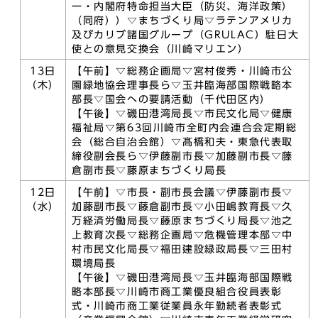
一・内閣府特命担当大臣（防災、海洋政策）
（同府））▽まちづくり局▽ラテンアメリカ
及びカリブ諸国グループ（GRULAC）駐日大
使との意見交換会（川崎マリエン）
13日
【午前】▽総務企画局▽宮村俊秀・川崎市公
（木）
園緑地協会理事長ら▽玉井臨海部国際戦略本
部長▽国会への要請活動（千代田区内）
【午後】▽磯田港湾局長▽市民文化局▽健康
福祉局▽第63回川崎市全町内会連合会定期総
会（総合自治会館）▽髙橋和夫・東急代表取
締役副会長ら▽伊藤副市長▽加藤副市長▽藤
倉副市長▽藤原まちづくり局長
12日
【午前】▽市長・副市長会議▽伊藤副市長▽
（水）
加藤副市長▽藤倉副市長▽小田嶋教育長▽久
万経済労働局長▽藤原まちづくり局長▽池之
上教育次長▽総務企画局▽危機管理本部▽中
村市民文化局長▽福田建設緑政局長▽三田村
環境局長
【午後】▽磯田港湾局長▽玉井臨海部国際戦
略本部長▽川崎市商工業優良組合役員表彰
式・川崎市商工業従業員永年勤続者表彰式