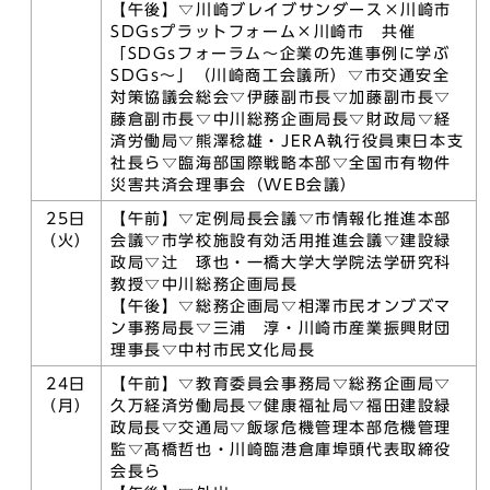
【午後】▽川崎ブレイブサンダース×川崎市
SDGsプラットフォーム×川崎市 共催
「SDGsフォーラム～企業の先進事例に学ぶ
SDGs～」（川崎商工会議所）▽市交通安全
対策協議会総会▽伊藤副市長▽加藤副市長▽
藤倉副市長▽中川総務企画局長▽財政局▽経
済労働局▽熊澤稔雄・JERA執行役員東日本支
社長ら▽臨海部国際戦略本部▽全国市有物件
災害共済会理事会（WEB会議）
25日
【午前】▽定例局長会議▽市情報化推進本部
（火）
会議▽市学校施設有効活用推進会議▽建設緑
政局▽辻 琢也・一橋大学大学院法学研究科
教授▽中川総務企画局長
【午後】▽総務企画局▽相澤市民オンブズマ
ン事務局長▽三浦 淳・川崎市産業振興財団
理事長▽中村市民文化局長
24日
【午前】▽教育委員会事務局▽総務企画局▽
（月）
久万経済労働局長▽健康福祉局▽福田建設緑
政局長▽交通局▽飯塚危機管理本部危機管理
監▽髙橋哲也・川崎臨港倉庫埠頭代表取締役
会長ら