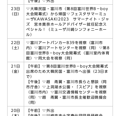
【午後】▽外出
23日
▽大韓民国・富川市（第8回富川世界B－boy
（日）
大会開幕式）から帰国▽フェスタサマーミュ
ーザKAWASAKI2023 サマーナイト・ジャ
ズ 宮本貴奈ホールアドバイザー就任記念ス
ペシャル！（ミューザ川崎シンフォニーホー
ル）
22日
▽富川アートバンカーB39を視察（富川市
（土）
内）▽富川アートセンターを視察（同）▽第8
回富川世界B－boy大会開幕式（富川室内体育
館）▽同大会を視察（同）
21日
【午前】▽第8回富川世界B－boy大会開幕式
（金）
出席のため大韓民国・富川市へ出張（23日ま
で）
【午後】▽趙 甬翼・富川市長らと懇談（同
市庁舎）▽上洞湖水公園・「スピア」を視察
（富川市内）▽富川交通情報センターを視察
（同）▽趙 甬翼・富川市長主催歓迎晩餐会
（同）
20日
【午前】▽外出
（木）
【午後】▽川崎市赤十字奉仕団団員研修会