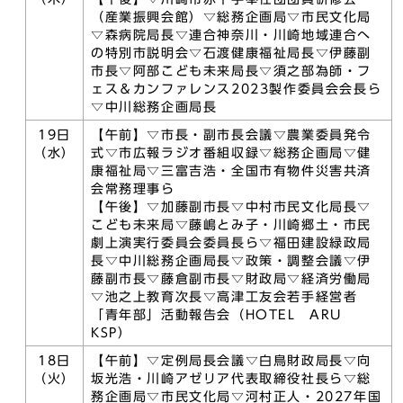
（産業振興会館）▽総務企画局▽市民文化局
▽森病院局長▽連合神奈川・川崎地域連合へ
の特別市説明会▽石渡健康福祉局長▽伊藤副
市長▽阿部こども未来局長▽須之部為師・フ
ェス＆カンファレンス2023製作委員会会長ら
▽中川総務企画局長
19日
【午前】▽市長・副市長会議▽農業委員発令
（水）
式▽市広報ラジオ番組収録▽総務企画局▽健
康福祉局▽三富吉浩・全国市有物件災害共済
会常務理事ら
【午後】▽加藤副市長▽中村市民文化局長▽
こども未来局▽藤嶋とみ子・川崎郷土・市民
劇上演実行委員会委員長ら▽福田建設緑政局
長▽中川総務企画局長▽政策・調整会議▽伊
藤副市長▽藤倉副市長▽財政局▽経済労働局
▽池之上教育次長▽高津工友会若手経営者
「青年部」活動報告会（HOTEL ARU
KSP）
18日
【午前】▽定例局長会議▽白鳥財政局長▽向
（火）
坂光浩・川崎アゼリア代表取締役社長ら▽総
務企画局▽市民文化局▽河村正人・2027年国