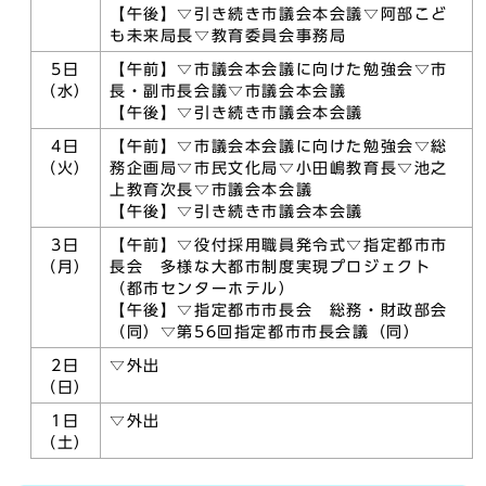
【午後】▽引き続き市議会本会議▽阿部こど
も未来局長▽教育委員会事務局
5日
【午前】▽市議会本会議に向けた勉強会▽市
（水）
長・副市長会議▽市議会本会議
【午後】▽引き続き市議会本会議
4日
【午前】▽市議会本会議に向けた勉強会▽総
（火）
務企画局▽市民文化局▽小田嶋教育長▽池之
上教育次長▽市議会本会議
【午後】▽引き続き市議会本会議
3日
【午前】▽役付採用職員発令式▽指定都市市
（月）
長会 多様な大都市制度実現プロジェクト
（都市センターホテル）
【午後】▽指定都市市長会 総務・財政部会
（同）▽第56回指定都市市長会議（同）
2日
▽外出
（日）
1日
▽外出
（土）