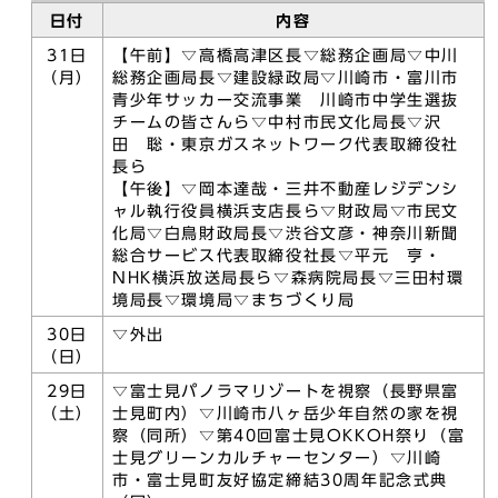
日付
内容
31日
【午前】▽高橋高津区長▽総務企画局▽中川
（月）
総務企画局長▽建設緑政局▽川崎市・富川市
青少年サッカー交流事業 川崎市中学生選抜
チームの皆さんら▽中村市民文化局長▽沢
田 聡・東京ガスネットワーク代表取締役社
長ら
【午後】▽岡本達哉・三井不動産レジデンシ
ャル執行役員横浜支店長ら▽財政局▽市民文
化局▽白鳥財政局長▽渋谷文彦・神奈川新聞
総合サービス代表取締役社長▽平元 亨・
NHK横浜放送局長ら▽森病院局長▽三田村環
境局長▽環境局▽まちづくり局
30日
▽外出
（日）
29日
▽富士見パノラマリゾートを視察（長野県富
（土）
士見町内）▽川崎市八ヶ岳少年自然の家を視
察（同所）▽第40回富士見OKKOH祭り（富
士見グリーンカルチャーセンター）▽川崎
市・富士見町友好協定締結30周年記念式典