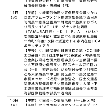
（産業振興会館）▽川崎市青年工業経営研究
会市長懇談会・懇親会（同）
11日
【午前】▽経済労働局▽定例局長会議▽かわ
（火）
さきパラムーブメント推進本部会議▽原田消
防局長▽総務企画局▽財政局▽藤原まちづく
り局長▽HEAT－UP・ダナン市訪問団
（TAMURA団長）・K．I．F．A．（かわさ
き国際友好使節）認定式▽石渡健康福祉局長
▽令和5年度1次隊で派遣される市内在住JICA
ボランティアら
【午後】▽川崎温暖化対策推進会議（CC川崎
エコ会議）第1回理事会▽北森武彦・神奈川県
立産業技術総合研究所理事長ら▽加藤副市長
▽久万経済労働局長▽JFEスチール京浜協力
会（平川 宏副会長）から寄付受領▽阿部こ
ども未来局長▽中山川崎区長▽市民文化局▽
市長メッセージ収録▽藤巻浩之・国土交通省
関東地方整備局長ら▽藤倉副市長▽大澤上下
水道事業管理者▽福田建設緑政局長▽玉井臨
海部国際戦略本部長▽港湾局
10日
【午前】▽国会への要請活動（千代田区内）
（月）
【午後】▽ラボ国際交流センター交流プログ