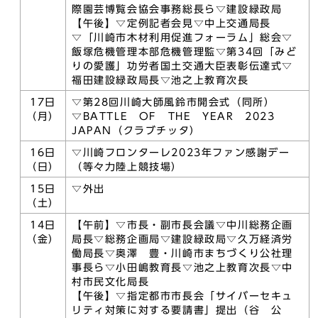
際園芸博覧会協会事務総長ら▽建設緑政局
【午後】▽定例記者会見▽中上交通局長
▽「川崎市木材利用促進フォーラム」総会▽
飯塚危機管理本部危機管理監▽第34回「みど
りの愛護」功労者国土交通大臣表彰伝達式▽
福田建設緑政局長▽池之上教育次長
17日
▽第28回川崎大師風鈴市開会式（同所）
（月）
▽BATTLE OF THE YEAR 2023
JAPAN（クラブチッタ）
16日
▽川崎フロンターレ2023年ファン感謝デー
（日）
（等々力陸上競技場）
15日
▽外出
（土）
14日
【午前】▽市長・副市長会議▽中川総務企画
（金）
局長▽総務企画局▽建設緑政局▽久万経済労
働局長▽奥澤 豊・川崎市まちづくり公社理
事長ら▽小田嶋教育長▽池之上教育次長▽中
村市民文化局長
【午後】▽指定都市市長会「サイバーセキュ
リティ対策に対する要請書」提出（谷 公