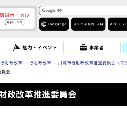
防災ポータル
外部リンク
Language
よくある質問
FAQ
AIチャッ
て
魅力・イベント
事業者
・行財政改革
行財政改革
川崎市行財政改革推進委員会（平成
委員会
行財政改革推進委員会