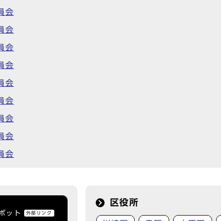
員会
員会
員会
員会
員会
員会
員会
員会
員会
区役所
トボット
外部リンク