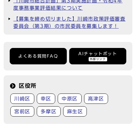
「川崎市総合計画」第3期実施計画・令和4年
度事務事業評価結果について
【募集を締め切りました】川崎市政策評価審査
委員会（第3期）の市民委員を募集します！
AIチャットボット
よくある質問FAQ
外部リンク
区役所
川崎区
幸区
中原区
高津区
宮前区
多摩区
麻生区