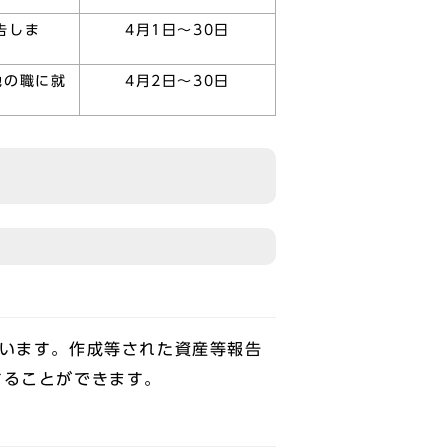
告しま
4月1日～30日
他の職に就
4月2日～30日
ています。作成等された資産等報告
することができます。