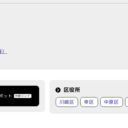
等）
区役所
トボット
外部リンク
川崎区
幸区
中原区