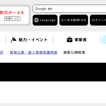
防災ポータル
外部リンク
Language
よくある質問
FAQ
AIチャッ
て
魅力・イベント
事業者
統計
情報公開・個人情報保護制度
資産公開制度