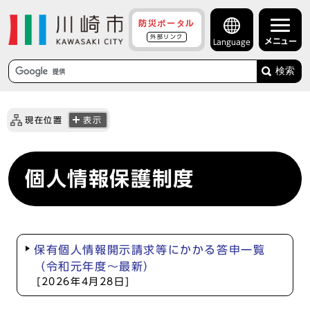
防災ポータル
外部リンク
メニュー
Language
検索
現在位置
表示
個人情報保護制度
保有個人情報開示請求等にかかる答申一覧
（令和元年度～最新）
[2026年4月28日]