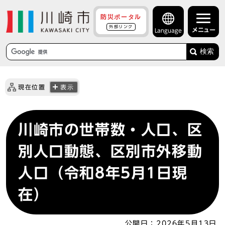
防災ポータル
外部リンク
メニュー
Language
検索
現在位置
表示
川崎市の世帯数・人口、区
別人口動態、区別市外移動
人口（令和8年5月1日現
在）
公開日：
2026年5月13日