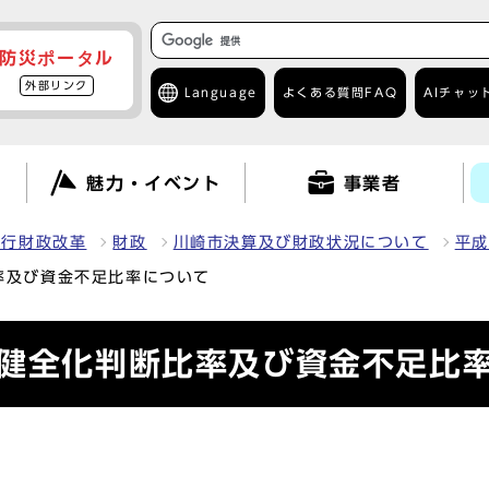
防災ポータル
外部リンク
Language
よくある質問
FAQ
AIチャッ
て
魅力・イベント
事業者
・行財政改革
財政
川崎市決算及び財政状況について
平成
率及び資金不足比率について
く健全化判断比率及び資金不足比