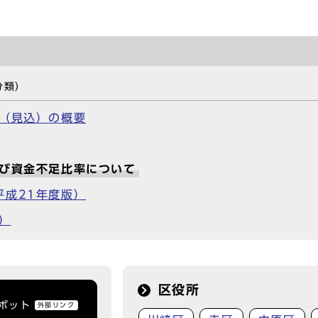
分類）
算（見込）の概要
及び資金不足比率について
平成21年度版）
）
区役所
トボット
外部リンク