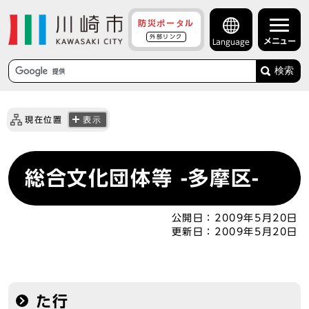
防災ポータル
外部リンク
メニュー
Language
検索
現在位置
表示
総合文化団体等 -多摩区-
公開日：
2009年5月20日
更新日：
2009年5月20日
た行