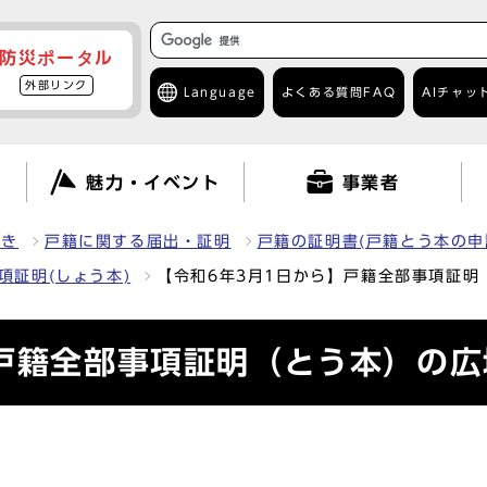
防災ポータル
外部リンク
Language
よくある質問
FAQ
AIチャッ
て
魅力・イベント
事業者
続き
戸籍に関する届出・証明
戸籍の証明書(戸籍とう本の申
項証明(しょう本)
【令和6年3月1日から】戸籍全部事項証明
】戸籍全部事項証明（とう本）の広