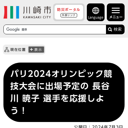
防災ポータル
外部リンク
メニュー
Language
検索
現在位置
表示
パリ2024オリンピック競
技大会に出場予定の 長谷
川 暁子 選手を応援しよ
う！
公開日：
2024年7月3日