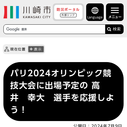
防災ポータル
外部リンク
メニュー
Language
検索
現在位置
表示
パリ2024オリンピック競
技大会に出場予定の 高
井 幸大 選手を応援しよ
う！
公開日：
2024年7月9日