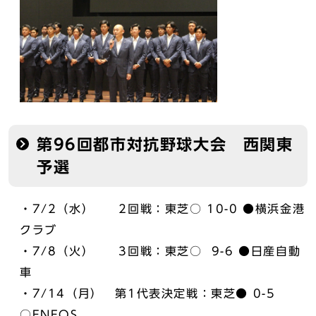
第96回都市対抗野球大会 西関東
予選
・7/2（水） 2回戦：東芝○ 10-0 ●横浜金港
クラブ
・7/8（火） 3回戦：東芝○ 9-6 ●日産自動
車
・7/14（月） 第1代表決定戦：東芝● 0-5
○ENEOS