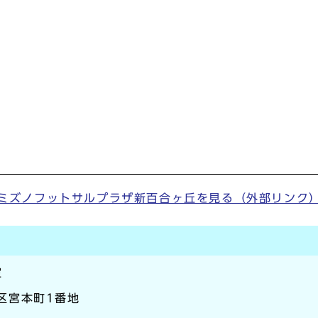
ミズノフットサルプラザ新百合ヶ丘を見る（外部リンク
室
崎区宮本町1番地