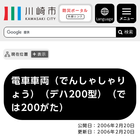
防災ポータル
外部リンク
メニュー
Language
検索
現在位置
表示
電車車両（でんしゃしゃり
ょう）（デハ200型）（で
は200がた）
公開日：
2006年2月20日
更新日：
2006年2月20日