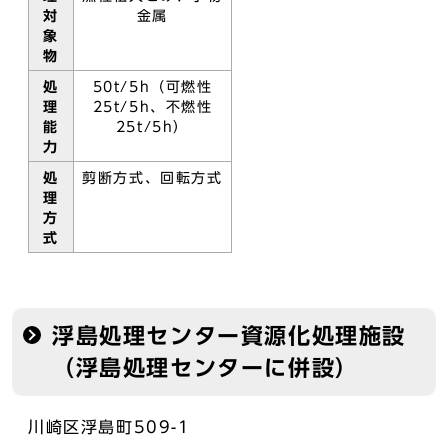
対
金属
象
物
処
50t/5h（可燃性
理
25t/5h、不燃性
能
25t/5h）
力
処
剪断方式、回転方式
理
方
式
浮島処理センター資源化処理施設
（浮島処理センターに併設）
川崎区浮島町509-1