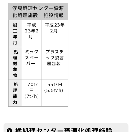
浮島処理センター資源
化処理施設 施設情報
竣
平成
平成23年
工
23年2
2月
年
月
月
処
ミック
プラスチ
理
スペー
ック製容
対
パー
器包装
象
物
処
70t/
55t/日
理
日
(5.5t/h)
能
(7t/h)
力
橘処理センター資源化処理施設