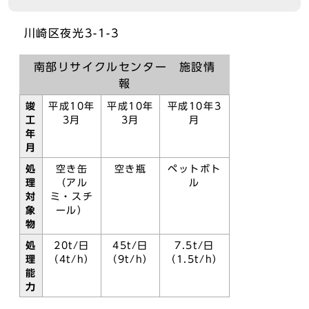
川崎区夜光3-1-3
南部リサイクルセンター 施設情
報
竣
平成10年
平成10年
平成10年3
工
3月
3月
月
年
月
処
空き缶
空き瓶
ペットボト
理
（アル
ル
対
ミ・スチ
象
ール）
物
処
20t/日
45t/日
7.5t/日
理
（4t/h）
（9t/h）
（1.5t/h）
能
力