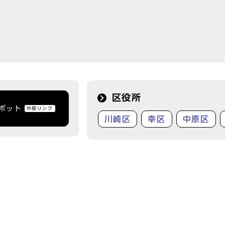
区役所
トボット
外部リンク
川崎区
幸区
中原区