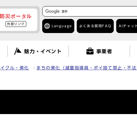
防災ポータル
外部リンク
Language
よくある質問
FAQ
AIチャッ
て
魅力・イベント
事業者
サイクル・美化
まちの美化（減量指導員・ポイ捨て禁止・不法