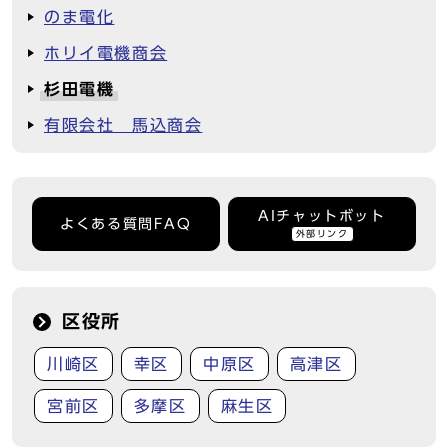
のま電化
ホリイ電機商会
杉田電機
有限会社 馬込商会
AIチャットボット
よくある質問FAQ
外部リンク
区役所
川崎区
幸区
中原区
高津区
宮前区
多摩区
麻生区