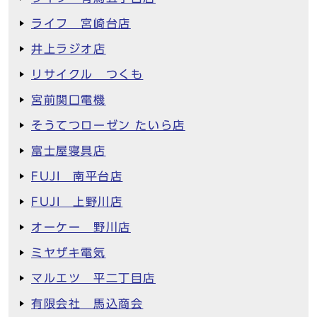
ライフ 宮崎台店
井上ラジオ店
リサイクル つくも
宮前関口電機
そうてつローゼン たいら店
富士屋寝具店
FUJI 南平台店
FUJI 上野川店
オーケー 野川店
ミヤザキ電気
マルエツ 平二丁目店
有限会社 馬込商会